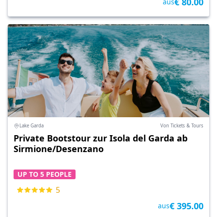
€ 80.00
aus
Lake Garda
Von Tickets & Tours
Private Bootstour zur Isola del Garda ab
Sirmione/Desenzano
UP TO 5 PEOPLE
5
€ 395.00
aus