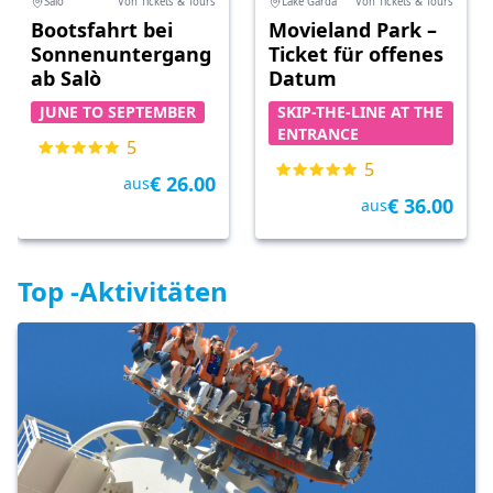
Salò
Von Tickets & Tours
Lake Garda
Von Tickets & Tours
Bootsfahrt bei
Movieland Park –
Sonnenuntergang
Ticket für offenes
ab Salò
Datum
JUNE TO SEPTEMBER
SKIP-THE-LINE AT THE
ENTRANCE
5
5
€ 26.00
aus
€ 36.00
aus
Top -Aktivitäten