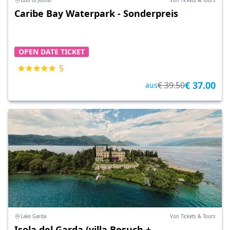
Lido di Jesolo
Von Tickets & Tours
Caribe Bay Waterpark - Sonderpreis
OPEN DATE TICKET
5
€ 37.00
€ 39.50
aus
Lake Garda
Von Tickets & Tours
Isola del Garda (villa Besuch +