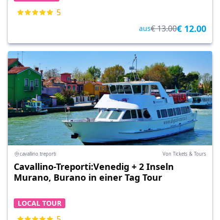
5
€ 12.00
€ 13.00
aus
cavallino treporti
Von Tickets & Tours
Cavallino-Treporti:Venedig + 2 Inseln
Murano, Burano in einer Tag Tour
LOCAL TOUR
5