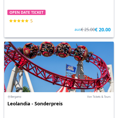
OPEN DATE TICKET
5
€ 20.00
€ 25.00
aus
Bergamo
Von Tickets & Tours
Leolandia - Sonderpreis