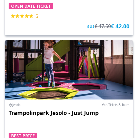
OPEN DATE TICKET
5
€ 42.00
€ 47.50
aus
Jesolo
Von Tickets & Tours
Trampolinpark Jesolo - Just Jump
BEST PRICE