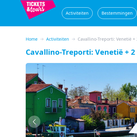
Activiteiten
Bestemmingen
Home
Activiteiten
Cavallino-Treporti: Venetië 
Cavallino-Treporti: Venetië + 
Vorig