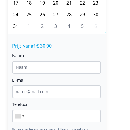
17
18
19
20
21
22
23
24
25
26
27
28
29
30
31
1
2
3
4
5
6
Prijs vanaf € 30.00
Naam
E -mail
Telefoon
Wij respecteren uw privacy. Alleen in geval van