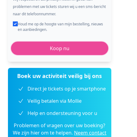
problemen met uw tickets sturen wij u een sms-bericht
naar dit telefoonnummer.
Houd me op de hoogte van mijn bestelling, nieuws
en aanbiedingen.
Koop nu
Boek uw activiteit veilig bij ons
Direct je tickets op je smartphone
Veilig betalen via Mollie
Help en ondersteuning voor u
Problemen of vragen over uw boeking?
We zijn hier om te helpen.
Neem contact