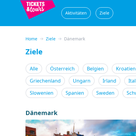
Aktivitäten
Ziele
Home
Ziele
Dänemark
Ziele
Alle
Österreich
Belgien
Kroatien
Griechenland
Ungarn
Irland
Ita
Slowenien
Spanien
Sweden
Sch
Dänemark