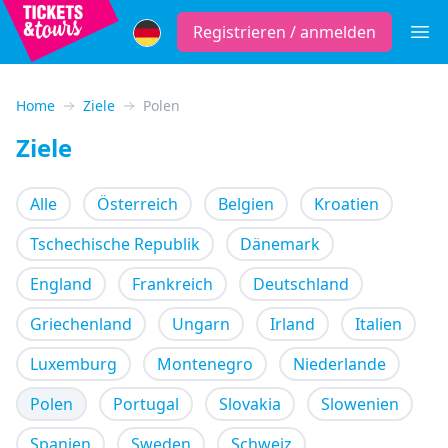
Registrieren / anmelden
Öffne
Home
Ziele
Polen
Ziele
Alle
Österreich
Belgien
Kroatien
Tschechische Republik
Dänemark
England
Frankreich
Deutschland
Griechenland
Ungarn
Irland
Italien
Luxemburg
Montenegro
Niederlande
Polen
Portugal
Slovakia
Slowenien
Spanien
Sweden
Schweiz