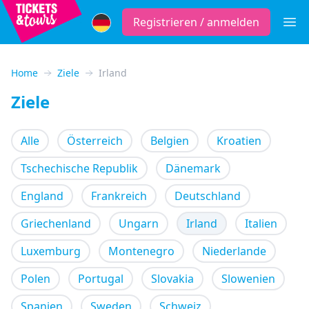
Registrieren / anmelden
Öffne
Home
Ziele
Irland
Ziele
Alle
Österreich
Belgien
Kroatien
Tschechische Republik
Dänemark
England
Frankreich
Deutschland
Griechenland
Ungarn
Irland
Italien
Luxemburg
Montenegro
Niederlande
Polen
Portugal
Slovakia
Slowenien
Spanien
Sweden
Schweiz