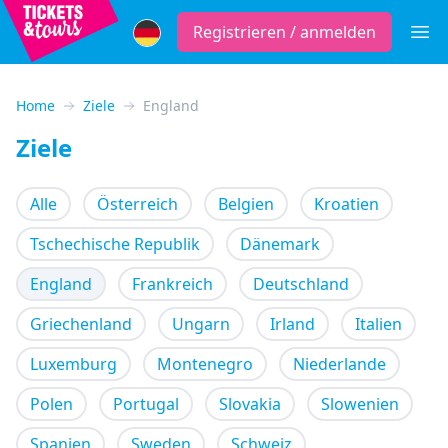
Registrieren / anmelden
Öffne
Home
Ziele
England
Ziele
Alle
Österreich
Belgien
Kroatien
Tschechische Republik
Dänemark
England
Frankreich
Deutschland
Griechenland
Ungarn
Irland
Italien
Luxemburg
Montenegro
Niederlande
Polen
Portugal
Slovakia
Slowenien
Spanien
Sweden
Schweiz